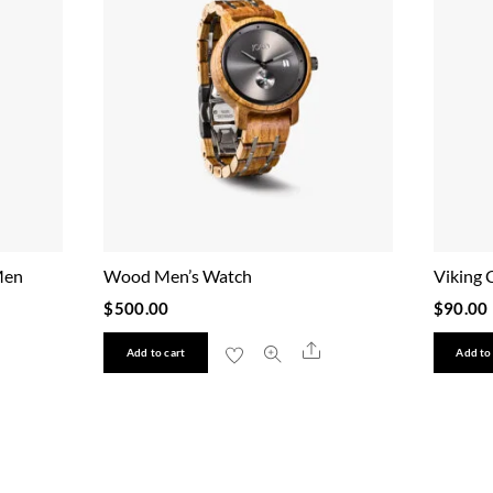
Men
Wood Men’s Watch
Viking 
$
500.00
$
90.00
hare
Share
Add to cart
Add to