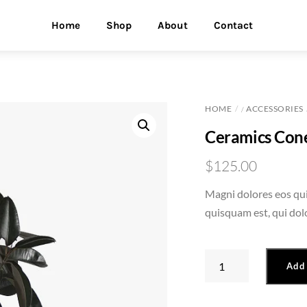
Home
Shop
About
Contact
HOME
ACCESSORIES
/
Ceramics Con
$
125.00
Magni dolores eos qu
quisquam est, qui dol
Ceramics
Add 
Cone
Vase