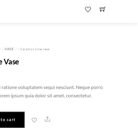
VASE
/
/ Ceramics Cone Vase
e Vase
i ratione voluptatem sequi nesciunt. Neque porro
orem ipsum quia dolor sit amet, consectetur.
Share
to cart