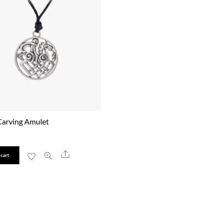
Carving Amulet
Share
 cart