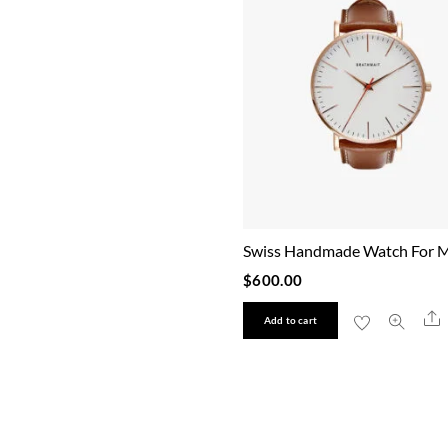
Swiss Handmade Watch For 
$
600.00
S
Add to cart