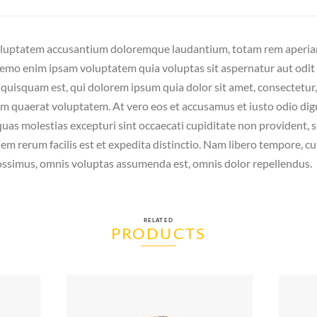
 voluptatem accusantium doloremque laudantium, totam rem aperiam,
 Nemo enim ipsam voluptatem quia voluptas sit aspernatur aut odit
quisquam est, qui dolorem ipsum quia dolor sit amet, consectetur,
m quaerat voluptatem. At vero eos et accusamus et iusto odio dig
as molestias excepturi sint occaecati cupiditate non provident, sim
em rerum facilis est et expedita distinctio. Nam libero tempore, c
ssimus, omnis voluptas assumenda est, omnis dolor repellendus.
RELATED
PRODUCTS