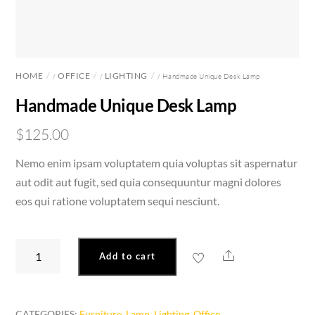
HOME
OFFICE
LIGHTING
/
/
/ Handmade Unique Desk Lamp
Handmade Unique Desk Lamp
$
125.00
Nemo enim ipsam voluptatem quia voluptas sit aspernatur
aut odit aut fugit, sed quia consequuntur magni dolores
eos qui ratione voluptatem sequi nesciunt.
Handmade
Share
Add to cart
Unique
Desk
Lamp
CATEGORIES:
Furniture
,
Lamp
,
Lighting
,
Office